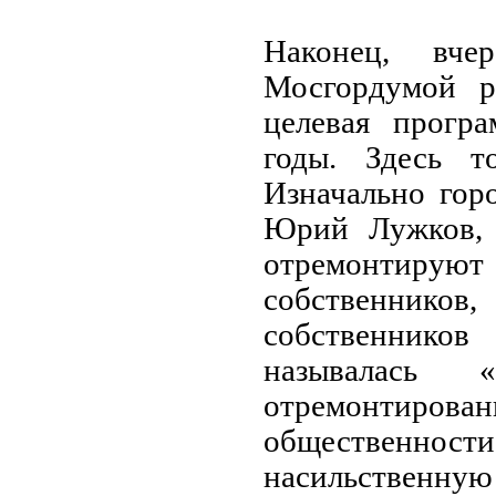
Наконец, вче
Мосгордумой р
целевая прогр
годы. Здесь т
Изначально гор
Юрий Лужков, 
отремонтируют
собственнико
собственнико
называлась «
отремонтирова
общественно
насильственну