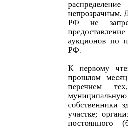
распределени
непрозрачным. Д
РФ не запре
предоставление
аукционов по п
РФ.
К первому чте
прошлом месяц
перечнем те
муниципальну
собственники з
участке; орган
постоянного (б