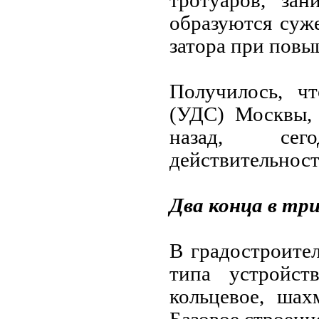
тротуаров, зан
образуются суж
затора при пов
Получилось, ч
(УДС) Москвы, 
назад, сег
действительност
Два конца в три
В градостроите
типа устройст
кольцевое, шах