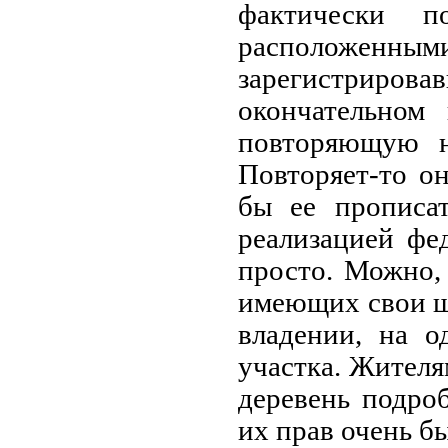
фактически п
расположенны
зарегистриро
окончательном
повторяющую но
Повторяет-то о
бы ее прописат
реализацией фед
просто. Можно,
имеющих свои ш
владении, на о
участка. Жител
деревень подро
их прав очень б