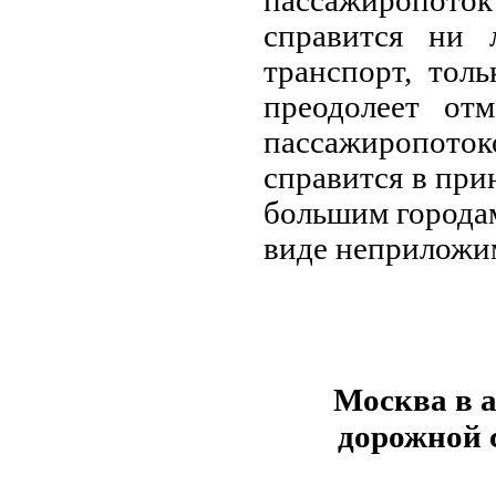
пассажиропоток
справится ни 
транспорт, тол
преодолеет от
пассажиропото
справится в при
большим городам
виде неприложим
Москва в а
дорожной 