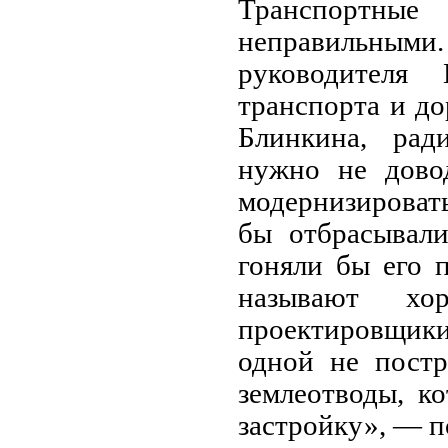
Транспортные
неправильным
руководителя Н
транспорта и д
Блинкина, рад
нужно не дово
модернизировать
бы отбрасывали
гоняли бы его 
называют хо
проектировщик
одной не постр
землеотводы, к
застройку», — п