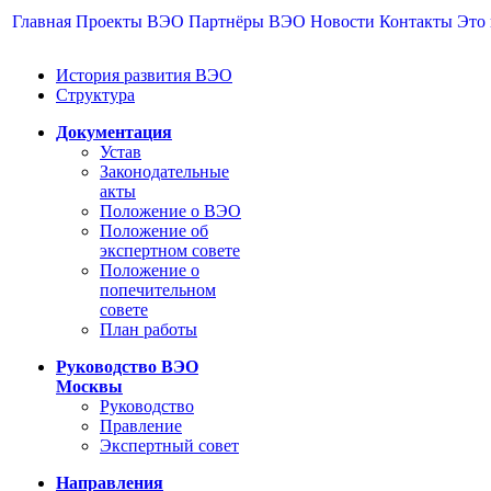
Главная
Проекты ВЭО
Партнёры ВЭО
Новости
Контакты
Это
История развития ВЭО
Структура
Документация
Устав
Законодательные
акты
Положение о ВЭО
Положение об
экспертном совете
Положение о
попечительном
совете
План работы
Руководство ВЭО
Москвы
Руководство
Правление
Экспертный совет
Направления