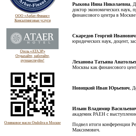
Рыкова Инна Николаевна
, 
доктор экономических наук, 
финансового центра в Москве
ООО «Арбат-Финанс»
Консалтинговые услуги
Скаредов Георгий Иванович
юридических наук, доцент, 
Отель «АТАЭР»
Отдыхайте, работайте,
путешествуйте!
Леханова Татьяна Анатолье
Москвы как финансового цент
Новицкий Иван Юрьевич
, 
Ильин Владимир Васильеви
академик РАЕН с выступлени
Оливковое масло Ondoliva в Москве
Подвел итоги конференции Ре
Максимович.