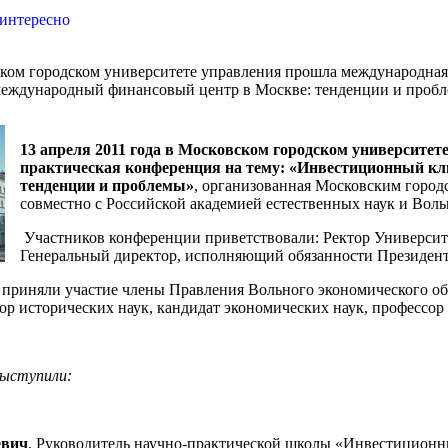
 интересно
вском городском университете управления прошла международная
еждународный финансовый центр в Москве: тенденции и проб
13 апреля 2011 года в Московском городском университе
практическая конференция на тему: «Инвестиционный к
тенденции и проблемы»
, организованная Московским горо
совместно с Российской академией естественных наук и Во
Участников конференции приветствовали: Ректор Университ
Генеральный директор, исполняющий обязанности Президен
приняли участие члены Правления Вольного экономического об
тор исторических наук, кандидат экономических наук, профессо
выступили:
евич
, Руководитель научно-практической школы «Инвестицион