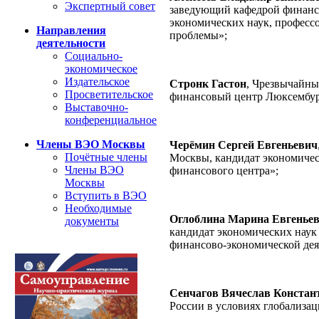
Экспертный совет
заведующий кафедрой финансо
экономических наук, професс
Направления
проблемы»;
деятельности
Социально-
экономическое
Издательское
Стронк Гастон
, Чрезвычайны
Просветительское
финансовый центр Люксембург
Выставочно-
конференциальное
Члены ВЭО Москвы
Черёмин Сергей Евгеньевич
Почётные члены
Москвы, кандидат экономичес
Члены ВЭО
финансового центра»;
Москвы
Вступить в ВЭО
Необходимые
Оглоблина Марина Евгенье
документы
кандидат экономических наук
финансово-экономической дея
Сенчагов Вячеслав Констан
России в условиях глобализац