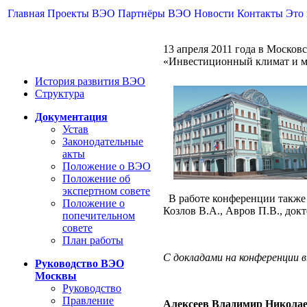
Главная
Проекты ВЭО
Партнёры ВЭО
Новости
Контакты
Это
13 апреля 2011 года в Моско
«Инвестиционный климат и м
История развития ВЭО
Структура
Документация
Устав
Законодательные
акты
Положение о ВЭО
Положение об
экспертном совете
В работе конференции также 
Положение о
Козлов В.А., Авров П.В., док
попечительном
совете
План работы
С докладами на конференции 
Руководство ВЭО
Москвы
Руководство
Правление
Алексеев Владимир Никола