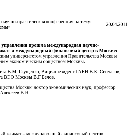
 научно-практическая конференция на тему:
20.04.2011
лемы»
те управления прошла международная научно-
лимат и международный финансовый центр в Москве:
дским университетом управления Правительства Москвы
льным экономическим обществом Москвы.
ета В.М. Глущенко, Вице-президент РАЕН В.К. Сенчагов,
та ВЭО Москвы В.Г Белов.
щества Москвы доктор экономических наук, профессор
р Алексеев В.Н.
ный климат – международный финансовый центр»,