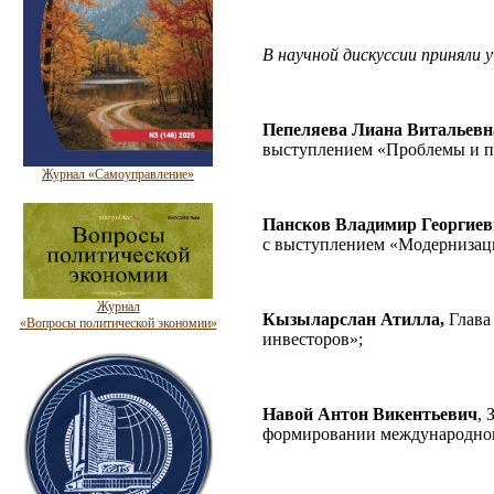
В научной дискуссии приняли 
Пепеляева Лиана Витальевн
выступлением «Проблемы и пе
Журнал «Самоуправление»
Пансков Владимир Георгие
с выступлением «Модернизаци
Журнал
Кызыларслан Атилла,
Глава
«Вопросы политической экономии»
инвесторов»;
Навой Антон Викентьевич
,
формировании международног