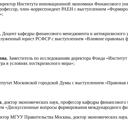
Директор Института инновационной экономики Финансового уни
профессор, член–корреспондент РАЕН с выступлением «Формир
»;
, Доцент кафедры финансового менеджмента и антикризисного
заслуженный юрист РСФСР с выступлением «Влияние правовых ф
вна
, Заместитель по исследованиям директора Фонда «Институ
ра в условиях посткризисного мира»;
Депутат Московской городской Думы с выступлением «Правовая 
ч
, доктор экономических наук, профессор кафедры финансовог
ем «Дискуссионные вопросы формирования международного фин
ктор МГУУ Правительства Москвы, доктор экономических наук,