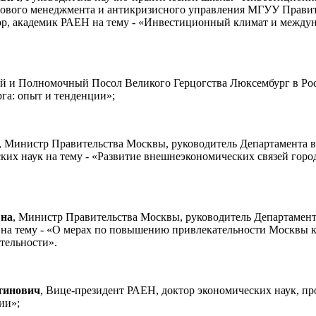
вого менеджмента и антикризисного управления МГУУ Правите
ор, академик РАЕН на тему - «Инвестиционный климат и между
й и Полномочный Посол Великого Герцогства Люксембург в Ро
а: опыт и тенденции»;
, Министр Правительства Москвы, руководитель Департамента 
ких наук на тему - «Развитие внешнеэкономических связей го
вна
, Министр Правительства Москвы, руководитель Департамент
 на тему - «О мерах по повышению привлекательности Москвы 
тельности».
тинович
, Вице-президент РАЕН, доктор экономических наук, пр
ии»;