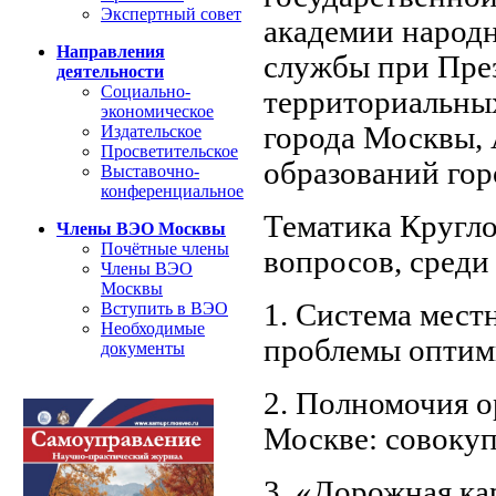
Экспертный совет
академии народн
Направления
службы при Пре
деятельности
Социально-
территориальны
экономическое
города Москвы,
Издательское
Просветительское
образований го
Выставочно-
конференциальное
Тематика Кругло
Члены ВЭО Москвы
Почётные члены
вопросов, среди
Члены ВЭО
Москвы
1. Система мест
Вступить в ВЭО
Необходимые
проблемы оптим
документы
2. Полномочия о
Москве: совокуп
3. «Дорожная ка