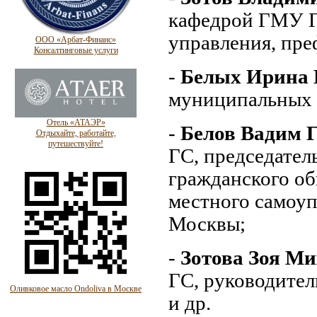
кафедрой ГМУ Г
управления, пр
ООО «Арбат-Финанс»
Консалтинговые услуги
-
Белых Ирина 
муниципальных о
Отель «АТАЭР»
-
Белов Вадим 
Отдыхайте, работайте,
путешествуйте!
ГС, председател
гражданского об
местного самоуп
Москвы;
-
Зотова Зоя М
ГС, руководите
Оливковое масло Ondoliva в Москве
и др.