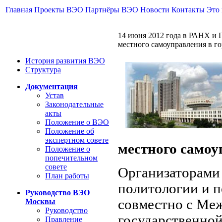
Главная
Проекты ВЭО
Партнёры ВЭО
Новости
Контакты
Это
14 июня 2012 года в РАНХ и 
местного самоуправления в г
История развития ВЭО
Структура
Документация
Устав
Законодательные
акты
Положение о ВЭО
Положение об
экспертном совете
местного самоу
Положение о
попечительном
совете
Организаторами 
План работы
политологии и 
Руководство ВЭО
совместно с Ме
Москвы
Руководство
государственной
Правление