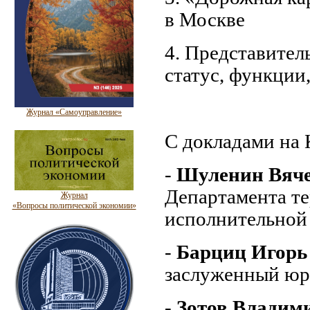
в Москве
4. Представител
статус, функции
Журнал «Самоуправление»
С докладами на 
-
Шуленин Вяче
Департамента т
Журнал
«Вопросы политической экономии»
исполнительной 
-
Барциц Игорь
заслуженный юр
-
Зотов Владим