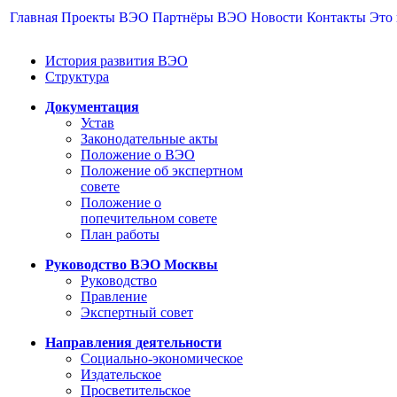
Главная
Проекты ВЭО
Партнёры ВЭО
Новости
Контакты
Это
История развития ВЭО
Структура
Документация
Устав
Законодательные акты
Положение о ВЭО
Положение об экспертном
совете
Положение о
попечительном совете
План работы
Руководство ВЭО Москвы
Руководство
Правление
Экспертный совет
Направления деятельности
Социально-экономическое
Издательское
Просветительское