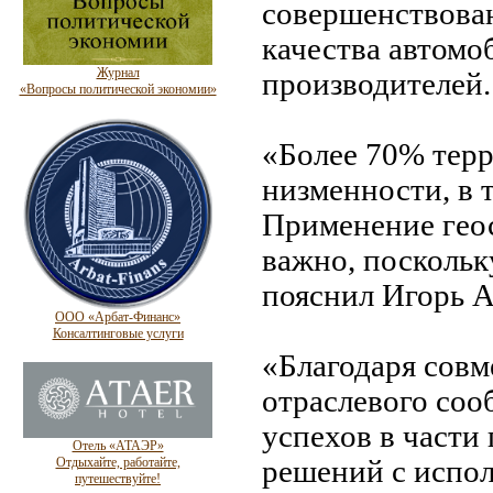
совершенствован
качества автом
Журнал
производителей.
«Вопросы политической экономии»
«Более 70% терр
низменности, в 
Применение гео
важно, поскольк
пояснил Игорь А
ООО «Арбат-Финанс»
Консалтинговые услуги
«Благодаря совм
отраслевого соо
успехов в части
Отель «АТАЭР»
Отдыхайте, работайте,
решений с испо
путешествуйте!