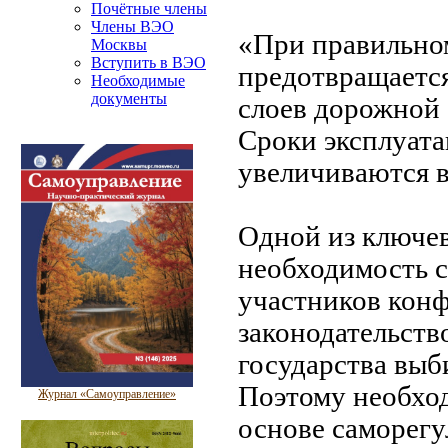
Почётные члены
Члены ВЭО
«При правильно
Москвы
Вступить в ВЭО
предотвращаетс
Необходимые
документы
слоев дорожной 
Сроки эксплуат
увеличиваются в 
Одной из ключев
необходимость с
участников кон
законодательство
государства выб
Поэтому необход
Журнал «Самоуправление»
основе саморегу