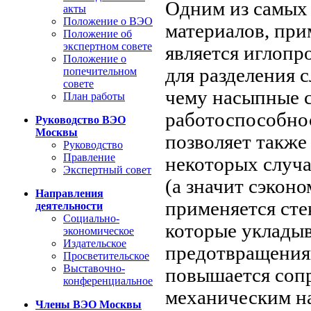
Одним из самых
акты
Положение о ВЭО
материалов, при
Положение об
экспертном совете
является иглопр
Положение о
для разделения 
попечительном
совете
чему насыпные с
План работы
работоспособно
Руководство ВЭО
Москвы
позволяет также
Руководство
Правление
некоторых случая
Экспертный совет
(а значит сэкон
Направления
применяется сте
деятельности
Социально-
которые укладыв
экономическое
Издательское
предотвращенияк
Просветительское
Выставочно-
повышается соп
конференциальное
механическим на
Члены ВЭО Москвы