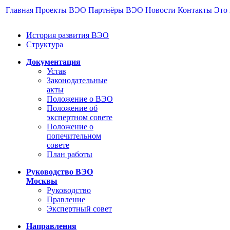
Главная
Проекты ВЭО
Партнёры ВЭО
Новости
Контакты
Это
История развития ВЭО
Структура
Документация
Устав
Законодательные
акты
Положение о ВЭО
Положение об
экспертном совете
Положение о
попечительном
совете
План работы
Руководство ВЭО
Москвы
Руководство
Правление
Экспертный совет
Направления